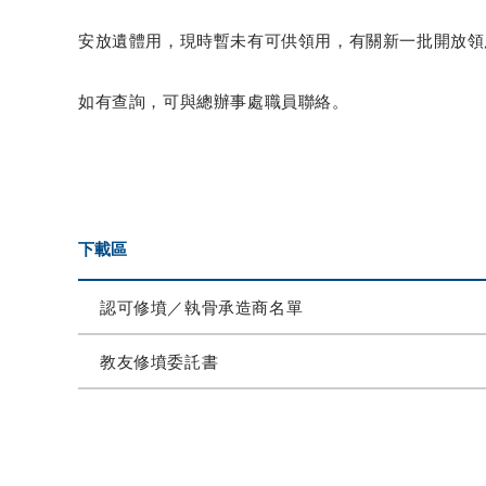
安放遺體用，
現時暫未有可供領用，有關新一批開放領
如有查詢，可與總辦事處職員聯絡。
下載區
認可修墳／執骨承造商名單
教友修墳委託書