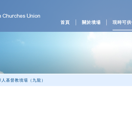
首頁
關於墳場
現時可供
類
華人基督教墳場（九龍）