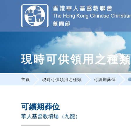
現時可供領用之種
主頁
現時可供領用之種類
可續期葬位
可續期葬位
華人基督教墳場（九龍）