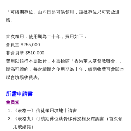
「可續期葬位」由即日起可供領用，該批葬位只可安放遺
體。
首次領用，使用期為二十年，費用如下：
會員堂 $255,000
非會員堂 $510,000
費用以銀行本票繳付，本票抬頭「香港華人基督教聯會」。
期滿可續約，每次續期之使用期為十年，續期收費可參閱本
聯會墳場收費表。
所需申請書
會員堂
《表格一》信徒領用墳地申請書
《表格九
》可續期葬位執骨移葬授權及確認書（首次領
用或續期）