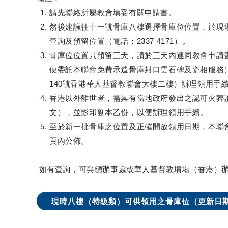
請先聯絡所屬教會填妥有關申請書。
然後建議往十一號骨庫八樓選擇骨庫位位置，於現
查詢及預留位置（電話：2337 4171）。
骨庫位位置只預留三天，請於三天內連同教會申請
便委託本聯會免費承造骨庫封口雲石碑及瓷相服務
140號香港華人基督教聯會大樓二樓）辦理領用手
香港以外離世者，需具有當地政府發出之認可火葬
文），並影印副本乙份，以便辦理領用手續。
至於新一批骨庫之位置及正確開放領用日期，本聯
頁內公佈。
如有查詢，可與總辦事處或華人基督教墳場（香港）
現時八樓（特級類）可供領用之骨庫位（更新日期：20