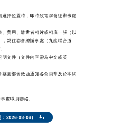
場選擇位置時，即時致電聯會總辦事處
書、費用、離世者相片或相底一張（以
），親往聯會總辦事處（九龍聯合道
續。
證明文件（文件內容需為中文或英
會墓園部會致函通知各會員堂及於本網
辦事處職員聯絡。
26-08-06）