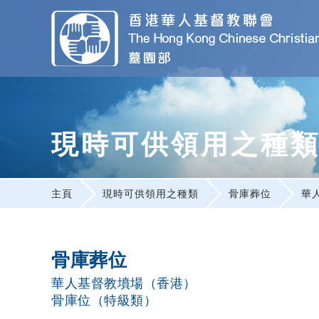
現時可供領用之種
主頁
現時可供領用之種類
骨庫葬位
華
骨庫葬位
華人基督教墳場（香港）
骨庫位（特級類）