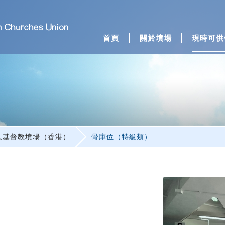
首頁
關於墳場
現時可供
類
人基督教墳場（香港）
骨庫位（特級類）