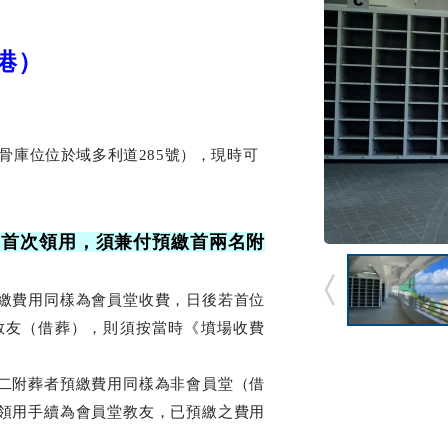
港）
骨庫位位於域多利道285號），現時可
，首次領用，須兼付預繳首兩名附
繳費用同樣為會員堂收費，日後若首位
教友（借葬），則須按當時《墳場收費
二附葬者預繳費用同樣為非會員堂（借
領用手續為會員堂教友，已預繳之費用