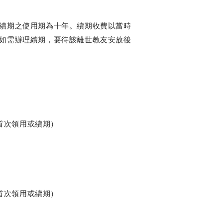
續期之使用期為十年。續期收費以當時
如需辦理續期，要待該離世教友安放後
首次領用或續期）
首次領用或續期）