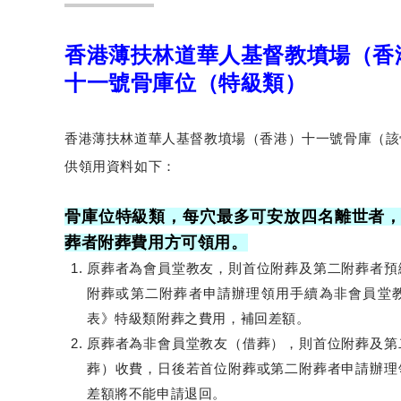
香港薄扶林道華人基督教墳場（香
十一號骨庫位（特級類）
香港薄扶林道華人基督教墳場（香港）十一號骨庫（該
供領用資料如下：
骨庫位特級類，每穴最多可安放四名離世者
葬者附葬費用方可領用。
原葬者為會員堂教友，則首位附葬及第二附葬者預
附葬或第二附葬者申請辦理領用手續為非會員堂
表》特級類附葬之費用，補回差額。
原葬者為非會員堂教友（借葬），則首位附葬及第
葬）收費，日後若首位附葬或第二附葬者申請辦理
差額將不能申請退回。